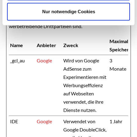
auf Webseiten zu folgen. Die Absicht ist, Anzeigen zu
Nur notwendige Cookies
zeigen, die relevant und ansprechend für den einzelnen
Benutzer sind und daher wertvoller für Publisher und
werbetreibende Drittparteien sind.
Maximale
Name
Anbieter
Zweck
Speicherdau
_gcl_au
Google
Wird von Google
3
AdSense zum
Monate
Experimentieren mit
Werbungseffizienz
auf Webseiten
verwendet, die ihre
Dienste nutzen.
IDE
Google
Verwendet von
1 Jahr
Google DoubleClick,