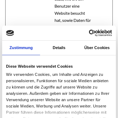
Benutzer eine
Website besucht
hat, sowie Daten für
den ersten und
letzten Besuch. Von
Google Analytics
Zustimmung
Details
Über Cookies
verwendet.
_gat
Google
Wird von Google
1 Tag
Analytics
Diese Webseite verwendet Cookies
verwendet, um die
Wir verwenden Cookies, um Inhalte und Anzeigen zu
Anforderungsrate
personalisieren, Funktionen für soziale Medien anbieten
einzuschränken
zu können und die Zugriffe auf unsere Website zu
analysieren. Außerdem geben wir Informationen zu Ihrer
_gid
Google
Registriert eine
1 Tag
Verwendung unserer Website an unsere Partner für
eindeutige ID, die
soziale Medien, Werbung und Analysen weiter. Unsere
verwendet wird, um
Partner führen diese Informationen möglicherweise mit
statistische Daten